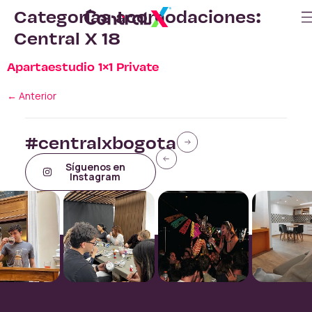
Categorías acomodaciones:
Central X 18
Apartaestudio 1×1 Private
←
Anterior
#centralxbogota
Síguenos en
Instagram