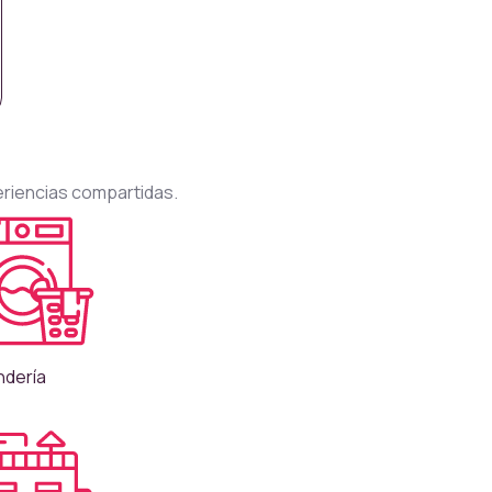
eriencias compartidas.
ndería