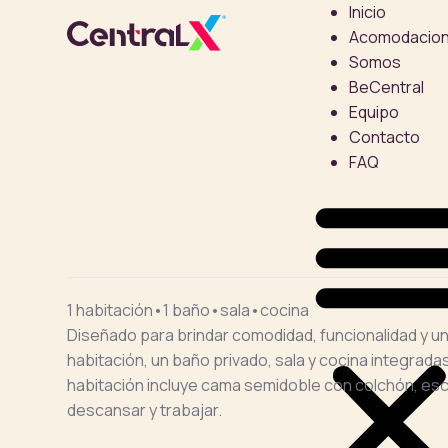
Inicio
Acomodacio
Somos
BeCentral
Equipo
Contacto
FAQ
1 habitación
•
1 baño
•
sala
•
cocina
Diseñado para brindar comodidad, funcionalidad y u
habitación, un baño privado, sala y cocina integrada
habitación incluye cama semidoble con colchón, escri
descansar y trabajar.