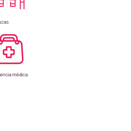
azas
tencia médica